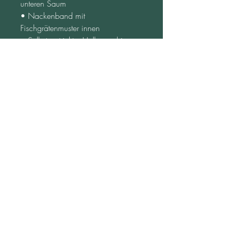
unteren Saum
• Nackenband mit 
Fischgrätenmuster innen
• Selbstgestrickter Halbmond im 
Nacken
• Rohling aus Bangladesch
Die Größen entsprechen einer 
kleineren Größe auf dem US-Markt, 
daher sollten US-Kunden eine 
Nummer größer bestellen.