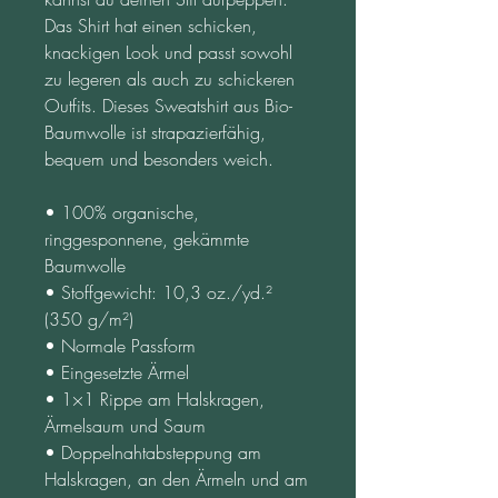
Das Shirt hat einen schicken, 
knackigen Look und passt sowohl 
zu legeren als auch zu schickeren 
Outfits. Dieses Sweatshirt aus Bio-
Baumwolle ist strapazierfähig, 
bequem und besonders weich.
• 100% organische, 
ringgesponnene, gekämmte 
Baumwolle
• Stoffgewicht: 10,3 oz./yd.² 
(350 g/m²)
• Normale Passform
• Eingesetzte Ärmel
• 1×1 Rippe am Halskragen, 
Ärmelsaum und Saum
• Doppelnahtabsteppung am 
Halskragen, an den Ärmeln und am 