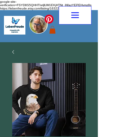
google-site-
verification=FSYD8S5QHHTIsrljlUM1EKjHTNt_jNfazYEPEHymz8s
https://lebenfreude.etsy.com/listing/1632263968