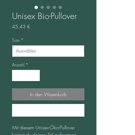
Unisex Bio-Pullover
Preis
45,43 €
Size
*
Anzahl
*
In den Warenkorb
Sofortkauf
Mit diesem Unisex-Öko-Pullover 
kannst du deinen Stil aufpeppen. 