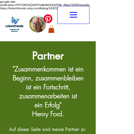
google-site-
verification=FSYD8S5QHHTIsrljlUM1EKjHTNt_jNfazYEPEHymz8s
https://lebenfreude.etsy.com/listing/1632263968
Partner
"Zusammenkommen ist ein
Beginn, zusammenbleiben
ist ein Fortschritt,
zusammenarbeiten ist
ein
Erfolg"
Henry Ford
.
Auf dieser Seite sind meine Partner zu