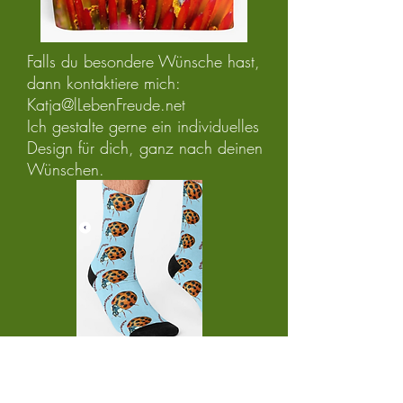
Falls du besondere Wünsche hast,
dann kontaktiere mich:
Katja@lLebenFreude.net
Ich gestalte gerne ein individuelles
Design für dich, ganz nach deinen
Wünschen.