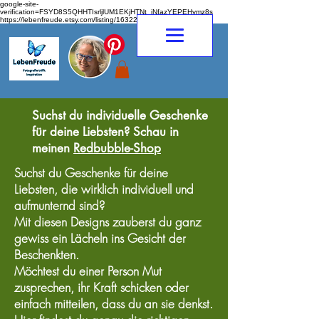
google-site-
verification=FSYD8S5QHHTIsrljlUM1EKjHTNt_jNfazYEPEHymz8s
https://lebenfreude.etsy.com/listing/1632263968
Suchst du individuelle Geschenke
für deine Liebsten? Schau in
meinen
Redbubble-Shop
Suchst du Geschenke für deine
Liebsten, die wirklich individuell und
aufmunternd sind?
Mit diesen Designs zauberst du ganz
gewiss ein Lächeln ins Gesicht der
Beschenkten.
Möchtest du einer Person Mut
zusprechen, ihr Kraft schicken oder
einfach mitteilen, dass du an sie denkst.