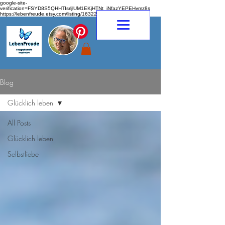
google-site-
verification=FSYD8S5QHHTIsrljlUM1EKjHTNt_jNfazYEPEHymz8s
https://lebenfreude.etsy.com/listing/1632263968
Blog
Glücklich leben
All Posts
Glücklich leben
Selbstliebe