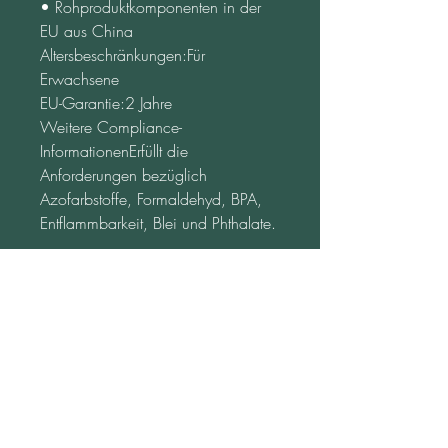
• Rohproduktkomponenten in der 
EU aus China
Altersbeschränkungen:Für 
Erwachsene
EU-Garantie:2 Jahre
Weitere Compliance-
InformationenErfüllt die 
Anforderungen bezüglich 
Azofarbstoffe, Formaldehyd, BPA, 
Entflammbarkeit, Blei und Phthalate.
In Übereinstimmung mit der 
Allgemeinen 
Produktsicherheitsverordnung (GPSR) 
gewährleistet 
Oak inc.
, dass alle 
angebotenen Verbraucherprodukte 
sicher sind und den EU-Standards 
entsprechen. Mit Fragen oder 
Bedenken bezüglich der 