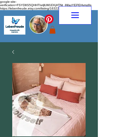
google-site-
verification=FSYD8S5QHHTIsrljlUM1EKjHTNt_jNfazYEPEHymz8s
https://lebenfreude.etsy.com/listing/1632263968