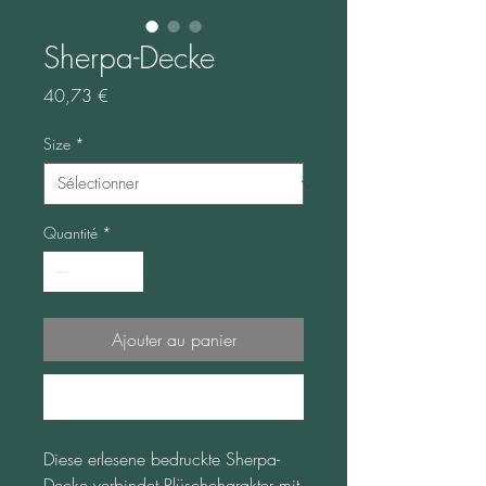
Sherpa-Decke
Prix
40,73 €
Size
*
Quantité
*
Ajouter au panier
Commander et payer
Diese erlesene bedruckte Sherpa-
Decke verbindet Plüschcharakter mit 