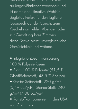
außergewöhnlicher Weichheit und 
ist damit der ultimative Wohlfühl-
Begleiter. Perfekt für den täglichen 
Gebrauch auf der Couch, zum 
Kuscheln an kühlen Abenden oder 
zur Gestaltung Ihres Zimmers – 
diese Decke bietet unvergleichliche 
Gemütlichkeit und Wärme.
• Integrierte Zusammensetzung: 
100 % Polyesterfasern
• Stoff: 100 % Polyester (51,5 % 
Oberflächenstoff, 48,5 % Sherpa)
• Glatter Seitenstoff: 220 g/m² 
(6,49 oz/yd²), Sherpa-Stoff: 240 
g/m² (7,08 oz/yd²)
• Rohstoffkomponenten in den USA 
von Columbia