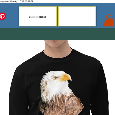
.etsy.com/listing/1632263968
commencer