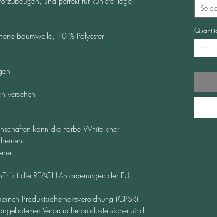
 vorzubeugen, und perfekt für kühlere Tage.
Sélec
Quantit
nnene Baumwolle, 10 % Polyester
gen
en versehen
enschaften kann die Farbe White eher 
cheinen.
sene
Erfüllt die REACH-Anforderungen der EU.
einen Produktsicherheitsverordnung (GPSR) 
 angebotenen Verbraucherprodukte sicher sind 