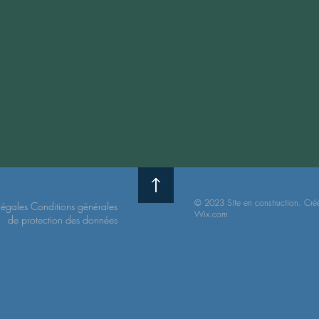
© 2023 Site en construction. Cré
légales
Conditions
générales
Wix.com
de protection
des données