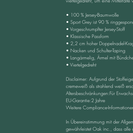
viertelgedreht, um eine Mittelfalte
• 100 % Jersey-Baumwolle
• Sport Grey ist 90 % ringgespo
• Vorgeschrumpfter Jersey-Stoff
• Klassische Passform
• 2,2 cm hoher Doppelnadel-Kra
• Nacken und Schulter-Taping
• Langärmelig, Ärmel mit Bündch
• Viertelgedreht
Disclaimer: Aufgrund der Stoffeig
cremeweiß als strahlend weiß ers
Altersbeschränkungen:Für Erwach
EU-Garantie:2 Jahre
Weitere Compliance-Informationen
In Übereinstimmung mit der Allgem
gewährleistet 
Oak inc.
, dass alle