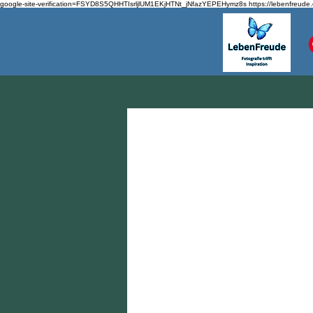
google-site-verification=FSYD8S5QHHTIsrljlUM1EKjHTNt_jNfazYEPEHymz8s
https://lebenfreude