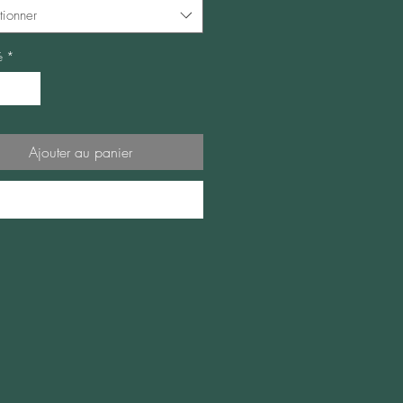
tionner
é
*
Ajouter au panier
Commander et payer