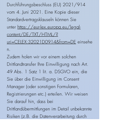
Durchführungsbeschluss (EU) 2021/914
vom 4. Juni 2021. Eine Kopie dieser
Standardvertragsklauseln können Sie
unter
https://eur-lex.europa.eu/legal-
content/DE/TXT/HTML/?
uri=CELEX:32021D0914&from=DE
einsehe
n.
Zudem holen wir vor einem solchen
Drittlandtransfer Ihre Einwilligung nach Art.
49 Abs. 1 Satz 1 lit. a. DSGVO ein, die
Sie über die Einwilligung im Consent
Manager (oder sonstigen Formularen,
Registrierungen etc.) erteilen. Wir weisen
Sie darauf hin, dass bei
Drittlandübermittlungen im Detail unbekannte
Risiken (z.B. die Datenverarbeitung durch
Sicherheitsbehörden des Drittlandes, deren
genauer Umfang und deren Folgen für Sie
wir nicht kennen, auf die wir keinen Einfluss