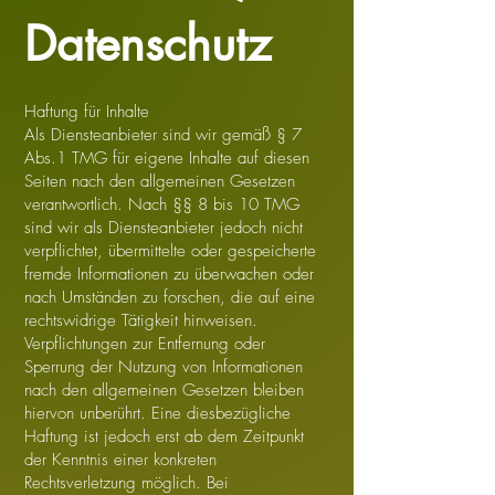
Datenschutz
Haftung für Inhalte
Als Diensteanbieter sind wir gemäß § 7
Abs.1 TMG für eigene Inhalte auf diesen
Seiten nach den allgemeinen Gesetzen
verantwortlich. Nach §§ 8 bis 10 TMG
sind wir als Diensteanbieter jedoch nicht
verpflichtet, übermittelte oder gespeicherte
fremde Informationen zu überwachen oder
nach Umständen zu forschen, die auf eine
rechtswidrige Tätigkeit hinweisen.
Verpflichtungen zur Entfernung oder
Sperrung der Nutzung von Informationen
nach den allgemeinen Gesetzen bleiben
hiervon unberührt. Eine diesbezügliche
Haftung ist jedoch erst ab dem Zeitpunkt
der Kenntnis einer konkreten
Rechtsverletzung möglich. Bei