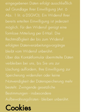
eingegebenen Daten erfolgt ausschließlich
auf Grundlage Ihrer Einwilligung (Art. 6
Abs. 1 lit. a DSGVO). Ein Widerruf Ihrer
bereits erteilten Einwilligung ist jederzeit
möglich. Für den Widerruf genügt eine
formlose Mitteilung per E-Mail. Die
Rechtmäßigkeit der bis zum Widerruf
erfolgten Datenverarbeitungsvorgänge
bleibt vom Widerruf unberührt.
Über das Kontaktformular übermittelte Daten
verbleiben bei uns, bis Sie uns zur
Löschung auffordern, Ihre Einwilligung zur
Speicherung widerrufen oder keine
Notwendigkeit der Datenspeicherung mehr
besteht. Zwingende gesetzliche
Bestimmungen - insbesondere
Aufbewahrungsfristen - bleiben unberührt.
Cookies