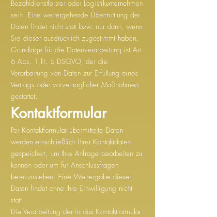
Bezahldienstleister oder Logistikunternehmen
sein. Eine weitergehende Übermittlung der
Daten findet nicht statt bzw. nur dann, wenn
Sie dieser ausdrücklich zugestimmt haben.
Grundlage für die Datenverarbeitung ist Art.
6 Abs. 1 lit. b DSGVO, der die
Verarbeitung von Daten zur Erfüllung eines
Vertrags oder vorvertraglicher Maßnahmen
gestattet.
Kontaktformular
Per Kontaktformular übermittelte Daten
werden einschließlich Ihrer Kontaktdaten
gespeichert, um Ihre Anfrage bearbeiten zu
können oder um für Anschlussfragen
bereitzustehen. Eine Weitergabe dieser
Daten findet ohne Ihre Einwilligung nicht
statt.
Die Verarbeitung der in das Kontaktformular