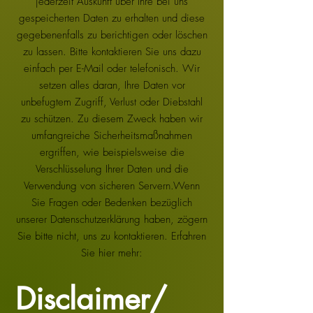
jederzeit Auskunft über Ihre bei uns
gespeicherten Daten zu erhalten und diese
gegebenenfalls zu berichtigen oder löschen
zu lassen. Bitte kontaktieren Sie uns dazu
einfach per E-Mail oder telefonisch. Wir
setzen alles daran, Ihre Daten vor
unbefugtem Zugriff, Verlust oder Diebstahl
zu schützen. Zu diesem Zweck haben wir
umfangreiche Sicherheitsmaßnahmen
ergriffen, wie beispielsweise die
Verschlüsselung Ihrer Daten und die
Verwendung von sicheren Servern.Wenn
Sie Fragen oder Bedenken bezüglich
unserer Datenschutzerklärung haben, zögern
Sie bitte nicht, uns zu kontaktieren. Erfahren
Sie hier mehr:
Disclaimer/