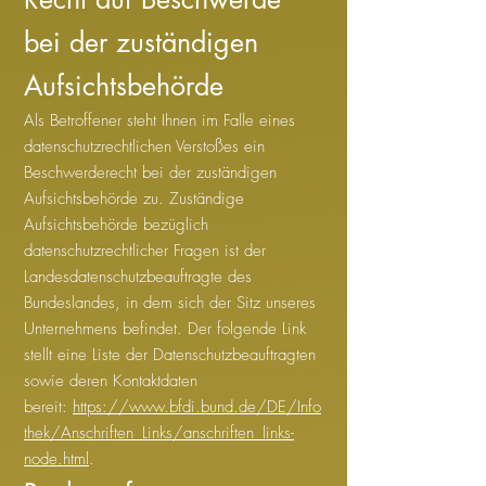
bei der zuständigen
Aufsichtsbehörde
Als Betroffener steht Ihnen im Falle eines
datenschutzrechtlichen Verstoßes ein
Beschwerderecht bei der zuständigen
Aufsichtsbehörde zu. Zuständige
Aufsichtsbehörde bezüglich
datenschutzrechtlicher Fragen ist der
Landesdatenschutzbeauftragte des
Bundeslandes, in dem sich der Sitz unseres
Unternehmens befindet. Der folgende Link
stellt eine Liste der Datenschutzbeauftragten
sowie deren Kontaktdaten
bereit:
https://www.bfdi.bund.de/DE/Info
thek/Anschriften_Links/anschriften_links-
node.html
.