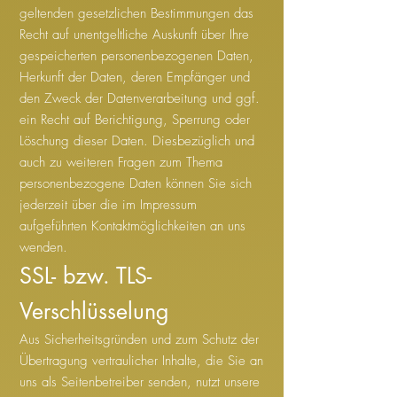
geltenden gesetzlichen Bestimmungen das
Recht auf unentgeltliche Auskunft über Ihre
gespeicherten personenbezogenen Daten,
Herkunft der Daten, deren Empfänger und
den Zweck der Datenverarbeitung und ggf.
ein Recht auf Berichtigung, Sperrung oder
Löschung dieser Daten. Diesbezüglich und
auch zu weiteren Fragen zum Thema
personenbezogene Daten können Sie sich
jederzeit über die im Impressum
aufgeführten Kontaktmöglichkeiten an uns
wenden.
SSL- bzw. TLS-
Verschlüsselung
Aus Sicherheitsgründen und zum Schutz der
Übertragung vertraulicher Inhalte, die Sie an
uns als Seitenbetreiber senden, nutzt unsere