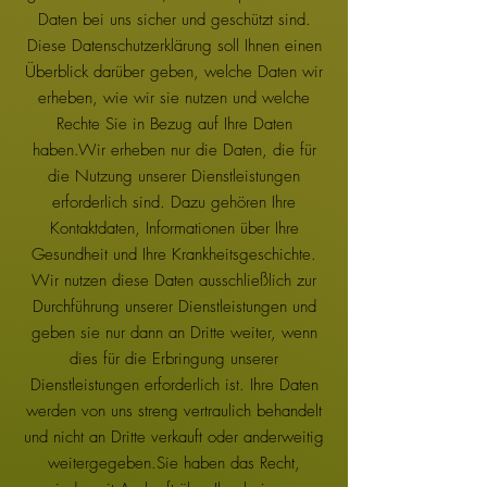
Daten bei uns sicher und geschützt sind.
Diese Datenschutzerklärung soll Ihnen einen
Überblick darüber geben, welche Daten wir
erheben, wie wir sie nutzen und welche
Rechte Sie in Bezug auf Ihre Daten
haben.Wir erheben nur die Daten, die für
die Nutzung unserer Dienstleistungen
erforderlich sind. Dazu gehören Ihre
Kontaktdaten, Informationen über Ihre
Gesundheit und Ihre Krankheitsgeschichte.
Wir nutzen diese Daten ausschließlich zur
Durchführung unserer Dienstleistungen und
geben sie nur dann an Dritte weiter, wenn
dies für die Erbringung unserer
Dienstleistungen erforderlich ist. Ihre Daten
werden von uns streng vertraulich behandelt
und nicht an Dritte verkauft oder anderweitig
weitergegeben.Sie haben das Recht,