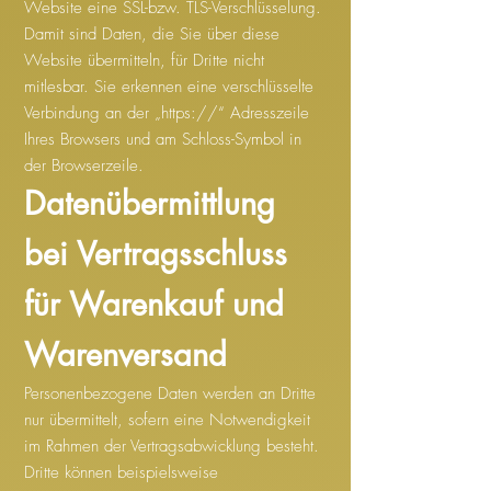
Website eine SSL-bzw. TLS-Verschlüsselung.
Damit sind Daten, die Sie über diese
Website übermitteln, für Dritte nicht
mitlesbar. Sie erkennen eine verschlüsselte
Verbindung an der „https://“ Adresszeile
Ihres Browsers und am Schloss-Symbol in
der Browserzeile.
Datenübermittlung
bei Vertragsschluss
für Warenkauf und
Warenversand
Personenbezogene Daten werden an Dritte
nur übermittelt, sofern eine Notwendigkeit
im Rahmen der Vertragsabwicklung besteht.
Dritte können beispielsweise