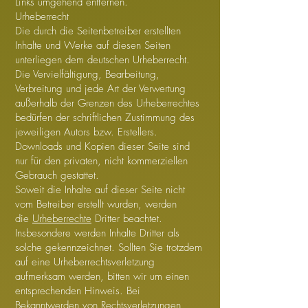
Links umgehend entfernen.
Urheberrecht
Die durch die Seitenbetreiber erstellten
Inhalte und Werke auf diesen Seiten
unterliegen dem deutschen Urheberrecht.
Die Vervielfältigung, Bearbeitung,
Verbreitung und jede Art der Verwertung
außerhalb der Grenzen des Urheberrechtes
bedürfen der schriftlichen Zustimmung des
jeweiligen Autors bzw. Erstellers.
Downloads und Kopien dieser Seite sind
nur für den privaten, nicht kommerziellen
Gebrauch gestattet.
Soweit die Inhalte auf dieser Seite nicht
vom Betreiber erstellt wurden, werden
die
Urheberrechte
Dritter beachtet.
Insbesondere werden Inhalte Dritter als
solche gekennzeichnet. Sollten Sie trotzdem
auf eine Urheberrechtsverletzung
aufmerksam werden, bitten wir um einen
entsprechenden Hinweis. Bei
Bekanntwerden von Rechtsverletzungen