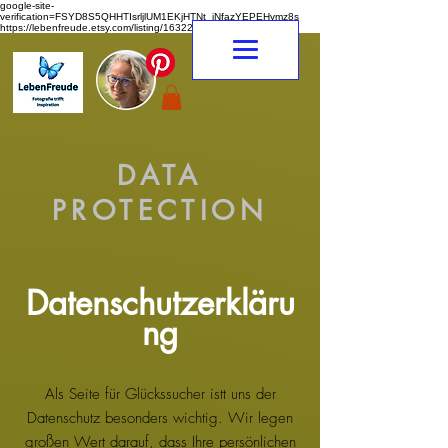
google-site-
verification=FSYD8S5QHHTIsrljlUM1EKjHTNt_jNfazYEPEHymz8s
https://lebenfreude.etsy.com/listing/1632263968
DATA
PROTECTION
Datenschutzerkläru
ng
Als Seite für Glückssucher istt uns der
Datenschutz besonders wichtig. Wir legen
großen Wert darauf, dass Ihre persönlichen