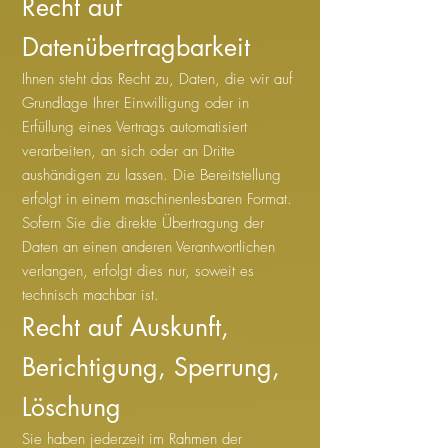
Recht auf
Datenübertragbarkeit
Ihnen steht das Recht zu, Daten, die wir auf
Grundlage Ihrer Einwilligung oder in
Erfüllung eines Vertrags automatisiert
verarbeiten, an sich oder an Dritte
aushändigen zu lassen. Die Bereitstellung
erfolgt in einem maschinenlesbaren Format.
Sofern Sie die direkte Übertragung der
Daten an einen anderen Verantwortlichen
verlangen, erfolgt dies nur, soweit es
technisch machbar ist.
Recht auf Auskunft,
Berichtigung, Sperrung,
Löschung
Sie haben jederzeit im Rahmen der