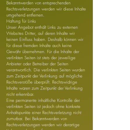
Bekanntwerden von entsprechenden
Rechtsverletzungen werden wir diese Inhalte
umgehend entfernen.
Haftung für Links
Unser Angebot enthält Links zu externen
Websites Dritter, auf deren Inhalte wir
keinen Einfluss haben. Deshalb können wir
für diese fremden Inhalte auch keine
Gewähr übernehmen. Für die Inhalte der
verlinkten Seiten ist stets der jeweilige
Anbieter oder Betreiber der Seiten
verantwortlich. Die verlinkten Seiten wurden
zum Zeitpunkt der Verlinkung auf mögliche
Rechtsverstöße überprüft. Rechtswidrige
Inhalte waren zum Zeitpunkt der Verlinkung
nicht erkennbar.
Eine permanente inhaltliche Kontrolle der
verlinkten Seiten ist jedoch ohne konkrete
Anhaltspunkte einer Rechtsverletzung nicht
zumutbar. Bei Bekanntwerden von
Rechtsverletzungen werden wir derartige