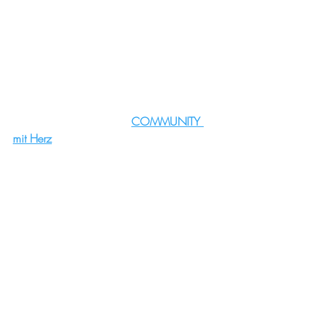
Jetzt fühle dich eingeladen, hier in einer 
Gemeinschaft von Gleichgesinnten, in 
unserer WUNDERbaren  
COMMUNITY 
mit Herz
. Hier findest du verschiedene 
Angebote in unseren vielfältigen Gruppen 
und WIRKshops.