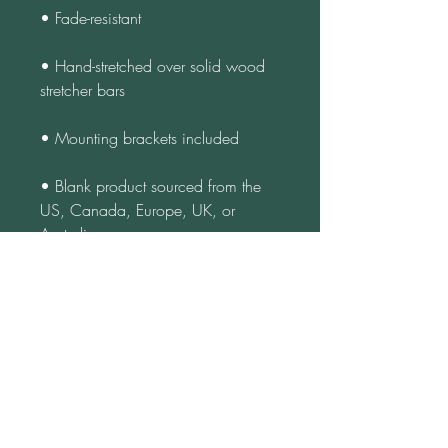
• Fade-resistant
• Hand-stretched over solid wood 
stretcher bars
• Mounting brackets included
• Blank product sourced from the 
US, Canada, Europe, UK, or 
Australia
Age restrictions: For adults
EU Warranty: 2 years
Other compliance information: 
Meets the lead level requirements.