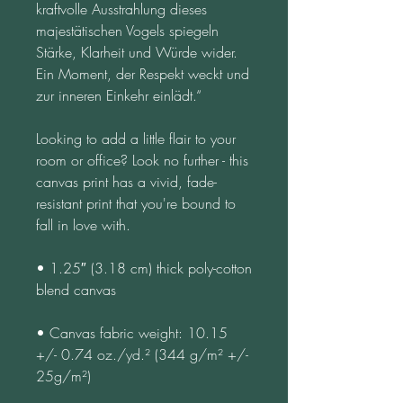
kraftvolle Ausstrahlung dieses 
majestätischen Vogels spiegeln 
Stärke, Klarheit und Würde wider. 
Ein Moment, der Respekt weckt und 
zur inneren Einkehr einlädt.“
Looking to add a little flair to your 
room or office? Look no further - this 
canvas print has a vivid, fade-
resistant print that you're bound to 
fall in love with.
• 1.25″ (3.18 cm) thick poly-cotton 
blend canvas
• Canvas fabric weight: 10.15 
+/- 0.74 oz./yd.² (344 g/m² +/- 
25g/m²)