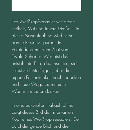
Commander et payer
Der Weißkopfseeadler verkörpert 
Freiheit, Mut und innere Größe – in 
dieser Nahaufnahme wird seine 
ganze Präsenz spürbar. In 
Verbindung mit dem Zitat von 
Ewald Schober ‚Wer bist du?‘ 
entsteht ein Bild, das inspiriert, sich 
selbst zu hinterfragen, über die 
eigene Persönlichkeit nachzudenken 
und neue Wege zu innerem 
Wachstum zu entdecken.
In eindrucksvoller Nahaufnahme 
zeigt dieses Bild den markanten 
Kopf eines Weißkopfseeadlers. Der 
durchdringende Blick und die 