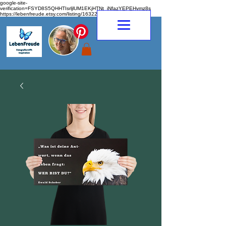
google-site-
verification=FSYD8S5QHHTIsrljlUM1EKjHTNt_jNfazYEPEHymz8s
https://lebenfreude.etsy.com/listing/1632263968